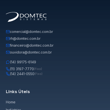
comercial@domtec.com.br
rh@domtec.com.br
financeiro@domtec.com.br
ouvidora@domtec.com.br
(14) 99175-6149
(11) 3197-7770
(Fixo)
(14) 2441-0550
(Fixo)
Links Úteis
Home
Indústrias