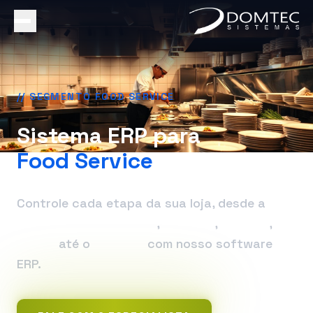
// SEGMENTO FOOD SERVICE
Sistema ERP para
Food Service
Controle cada etapa da sua loja, desde a
Compra de Mercadoria
,
Estoque
,
Preparo
,
Venda
até o
Delivery
com nosso software
ERP.