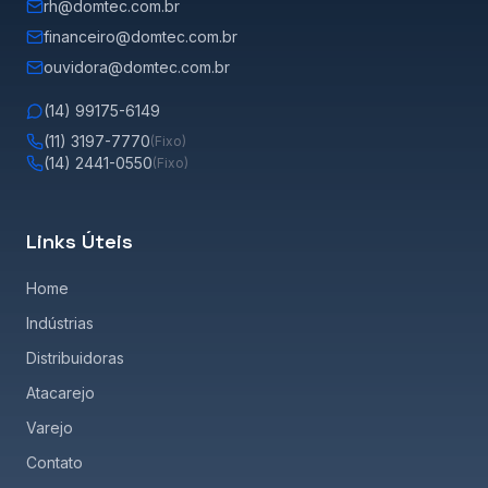
rh@domtec.com.br
financeiro@domtec.com.br
ouvidora@domtec.com.br
(14) 99175-6149
(11) 3197-7770
(Fixo)
(14) 2441-0550
(Fixo)
Links Úteis
Home
Indústrias
Distribuidoras
Atacarejo
Varejo
Contato