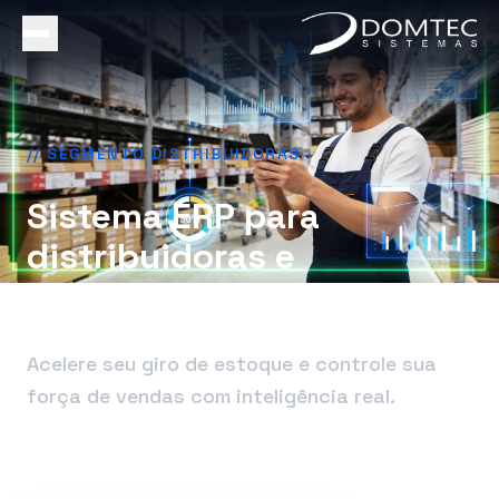
// SEGMENTO DISTRIBUIDORAS
Sistema ERP para
distribuidoras e
atacadistas
Acelere seu giro de estoque e controle sua
força de vendas com inteligência real.
Otimize cada etapa do seu processo de distribuição.
Com o Yzidro ERP, você elimina gargalos logísticos